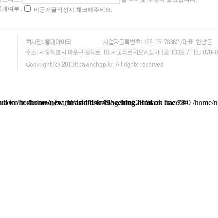
공개여부 :
비공개글작성시 체크해주세요.
e('...') #2 {main} thrown in
/home/new_brand/dslr49/weblog.html
on line
78