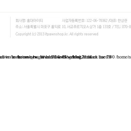
e('...') #2 {main} thrown in
/home/new_brand/dslr49/weblog.html
on line
78